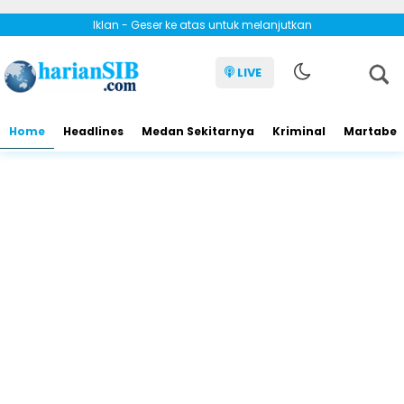
Iklan - Geser ke atas untuk melanjutkan
LIVE
Home
Headlines
Medan Sekitarnya
Kriminal
Martabe