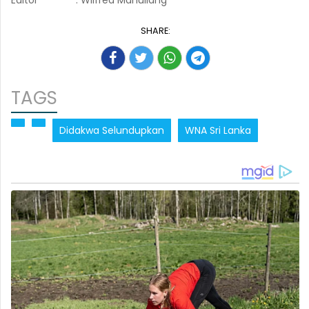
Editor
: Wilfred Manullang
SHARE:
TAGS
Didakwa Selundupkan
WNA Sri Lanka