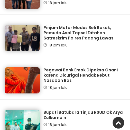
18 jam lalu
Pinjam Motor Modus Beli Rokok,
Pemuda Asal Tapsel Ditahan
Satreskrim Polres Padang Lawas
18 jam lalu
Pegawai Bank Emok Dipaksa Onani
karena Dicurigai Hendak Rebut
Nasabah Bos
18 jam lalu
Bupati Batubara Tinjau RSUD Ok Arya
Zulkarnain
18 jam lalu