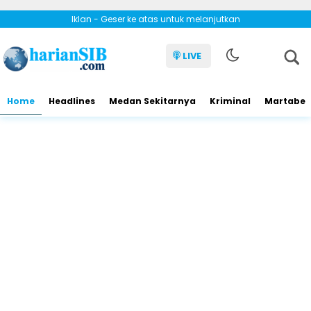
Iklan - Geser ke atas untuk melanjutkan
LIVE
Home
Headlines
Medan Sekitarnya
Kriminal
Martabe