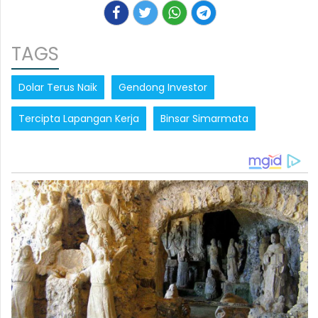
TAGS
Dolar Terus Naik
Gendong Investor
Tercipta Lapangan Kerja
Binsar Simarmata