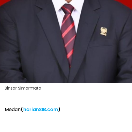
Binsar Simarmata
Medan
(
harianSIB.com
)