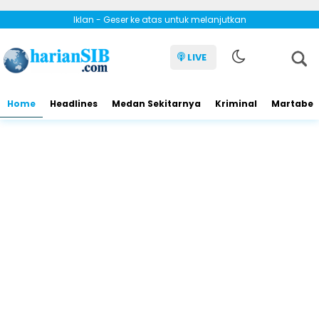
Iklan - Geser ke atas untuk melanjutkan
LIVE
Home
Headlines
Medan Sekitarnya
Kriminal
Martabe