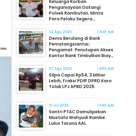
Keluarga Korban
Penganiayaan Datangi
Polsek Rambutan, Minta
Para Pelaku Segera
Ditangkap
03 Agu 2026
1.846 kali
Demo Berulang di Bank
Pematangsiantar,
view
Pengamat: Penutupan Akses
Kantor Bank Timbulkan Biaya
Ekonomi bagi Masyarakat
02 Agu 2026
1.689 kali
Silpa Capai Rp54, 3 Miliar
Lebih, Fraksi PDIP DPRD Karo
Tolak LPJ APBD 2025
31 Jul 2026
1.546 kali
Santri PTAC Damulipekan
Mustafa Wahyudi Rambe
Lulus Taruna AAL