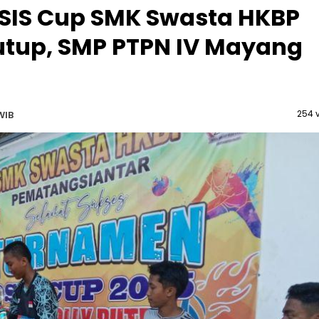
OSIS Cup SMK Swasta HKBP
utup, SMP PTPN IV Mayang
254 
WIB