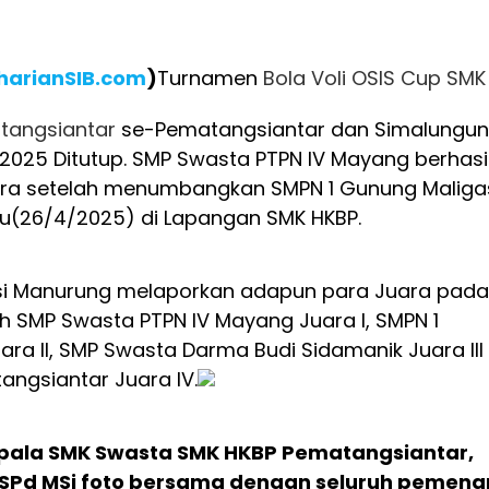
harianSIB.com
)
Turnamen
Bola Voli
OSIS Cup
SMK
tangsiantar
se-Pematangsiantar dan Simalungun
2025 Ditutup. SMP Swasta PTPN IV Mayang berhasi
ara setelah menumbangkan SMPN 1 Gunung Maliga
abtu(26/4/2025) di Lapangan SMK HKBP.
risi Manurung melaporkan adapun para Juara pada
h SMP Swasta PTPN IV Mayang Juara I, SMPN 1
ra II, SMP Swasta Darma Budi Sidamanik Juara III
angsiantar Juara IV.
pala SMK Swasta SMK HKBP Pematangsiantar,
r SPd MSi foto bersama dengan seluruh pemen