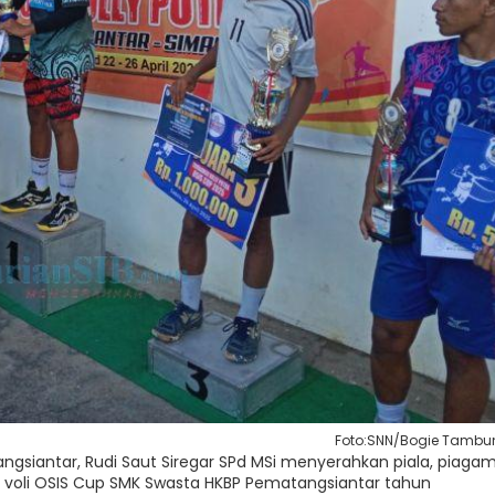
Foto:SNN/Bogie Tamb
siantar, Rudi Saut Siregar SPd MSi menyerahkan piala, piaga
voli OSIS Cup SMK Swasta HKBP Pematangsiantar tahun