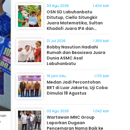
03 Agu 2026
1.404 kali
OSN SD Labuhanbatu
Ditutup, Ciello Situngkir
Juara Matematika, Sultan
Khadafi Juara IPA dan
Timothy Rangkuti Juara IPS
31 Jul 2026
1.369 kali
Bobby Nasution Hadiahi
Rumah dan Beasiswa Juara
Dunia ASMC Asal
Labuhanbatu
19 jam lalu
1.170 kali
Medan Jadi Percontohan
BRT di Luar Jakarta, Uji Coba
Dimulai 18 Agustus
03 Agu 2026
1.042 kali
unan
Wartawan MNC Group
m
Laporkan Dugaan
Pencemaran Nama Baik ke