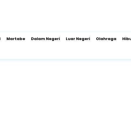
l
Martabe
Dalam Negeri
Luar Negeri
Olahraga
Hib