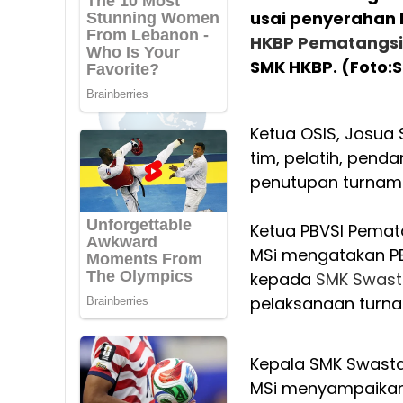
usai penyerahan 
HKBP Pematangsi
SMK HKBP. (Foto
Ketua OSIS, Josua
tim, pelatih, pend
penutupan turname
Ketua PBVSI Pemata
MSi mengatakan P
kepada
SMK Swast
pelaksanaan turnam
Kepala SMK Swasta
MSi menyampaikan