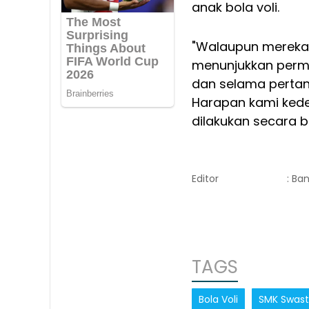
anak bola voli.
"Walaupun mereka 
menunjukkan perm
dan selama pertan
Harapan kami kede
dilakukan secara b
Editor
: Ba
TAGS
Bola Voli
SMK Swast