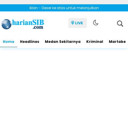
Iklan - Geser ke atas untuk melanjutkan
LIVE
Home
Headlines
Medan Sekitarnya
Kriminal
Martabe