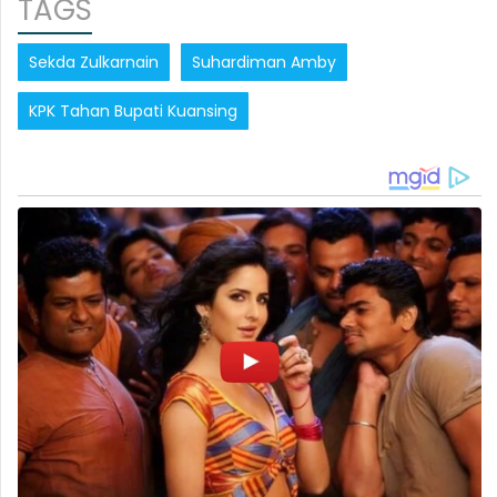
TAGS
Sekda Zulkarnain
Suhardiman Amby
KPK Tahan Bupati Kuansing