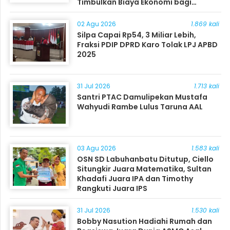
Timbulkan Biaya Ekonomi bagi
Masyarakat
02 Agu 2026
1.869 kali
Silpa Capai Rp54, 3 Miliar Lebih,
Fraksi PDIP DPRD Karo Tolak LPJ APBD
2025
31 Jul 2026
1.713 kali
Santri PTAC Damulipekan Mustafa
Wahyudi Rambe Lulus Taruna AAL
03 Agu 2026
1.583 kali
OSN SD Labuhanbatu Ditutup, Ciello
Situngkir Juara Matematika, Sultan
Khadafi Juara IPA dan Timothy
Rangkuti Juara IPS
31 Jul 2026
1.530 kali
Bobby Nasution Hadiahi Rumah dan