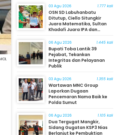
03 Agu 2026
1.777 kali
OSN SD Labuhanbatu
Ditutup, Ciello Situngkir
Juara Matematika, Sultan
Khadafi Juara IPA dan
Timothy Rangkuti Juara IPS
06 Agu 2026
1.445 kali
Bupati Toba Lantik 39
Pejabat, Tekankan
MOL
Integritas dan Pelayanan
Publik
03 Agu 2026
1.355 kali
Wartawan MNC Group
Laporkan Dugaan
Pencemaran Nama Baik ke
Polda Sumut
06 Agu 2026
1.105 kali
Dua Tergugat Mangkir,
Sidang Gugatan KSP3 Nias
Berlanjut ke Pembuktian