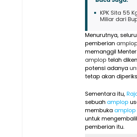
KPK Sita 55 
Miliar dari Bu
Menurutnya, selur
pemberian
amplo
memanggil Menter
amplop
telah dike
potensi adanya
un
tetap akan diperiks
Sementara itu,
Raja
sebuah
amplop
us
membuka
amplop
untuk mengembali
pemberian itu.