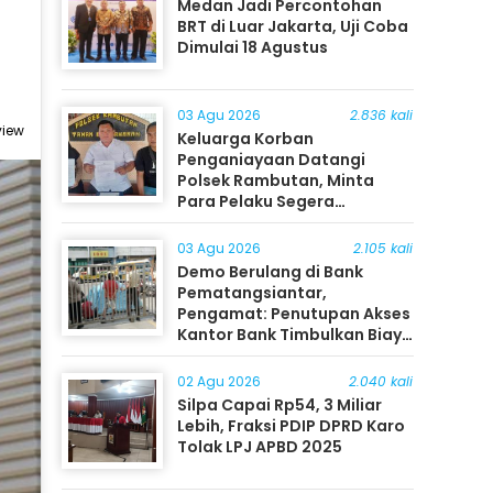
Medan Jadi Percontohan
BRT di Luar Jakarta, Uji Coba
Dimulai 18 Agustus
03 Agu 2026
2.836 kali
view
Keluarga Korban
Penganiayaan Datangi
Polsek Rambutan, Minta
Para Pelaku Segera
Ditangkap
03 Agu 2026
2.105 kali
Demo Berulang di Bank
Pematangsiantar,
Pengamat: Penutupan Akses
Kantor Bank Timbulkan Biaya
Ekonomi bagi Masyarakat
02 Agu 2026
2.040 kali
Silpa Capai Rp54, 3 Miliar
Lebih, Fraksi PDIP DPRD Karo
Tolak LPJ APBD 2025