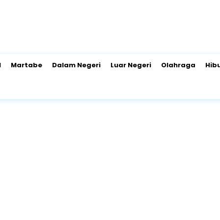
l
Martabe
Dalam Negeri
Luar Negeri
Olahraga
Hib