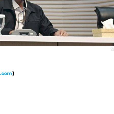
R
B.com
)