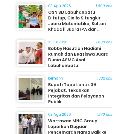
03 Agu 2026
1.690 kali
OSN SD Labuhanbatu
Ditutup, Ciello Situngkir
Juara Matematika, Sultan
Khadafi Juara IPA dan
Timothy Rangkuti Juara IPS
31 Jul 2026
1.638 kali
Bobby Nasution Hadiahi
Rumah dan Beasiswa Juara
Dunia ASMC Asal
Labuhanbatu
kemarin
1.302 kali
Bupati Toba Lantik 39
Pejabat, Tekankan
Integritas dan Pelayanan
Publik
03 Agu 2026
1.270 kali
Wartawan MNC Group
Laporkan Dugaan
Pencemaran Nama Baik ke