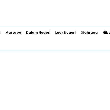
l
Martabe
Dalam Negeri
Luar Negeri
Olahraga
Hib