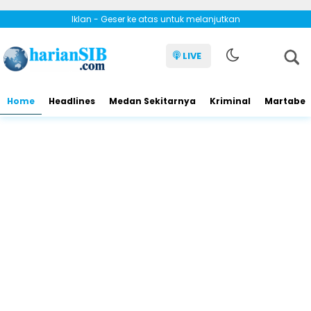
Iklan - Geser ke atas untuk melanjutkan
LIVE
Home
Headlines
Medan Sekitarnya
Kriminal
Martabe