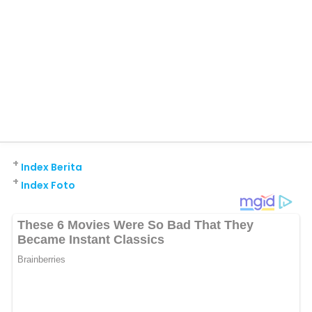
+
Index Berita
+
Index Foto