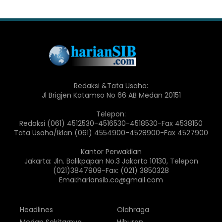
Redaksi &Tata Usaha:
Jl Brigjen Katamso No 66 AB Medan 20151
Telepon:
Redaksi (061) 4512530-4516530-4518530-Fax 4538150
Tata Usaha/Iklan (061) 4554900-4528900-Fax 4527900
Kantor Perwakilan
Jakarta: Jln. Balikpapan No.3 Jakarta 10130, Telepon
(021)3847909-Fax: (021) 3850328
Emai:hariansib.co@gmail.com
Headlines
Olahraga