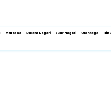
l
Martabe
Dalam Negeri
Luar Negeri
Olahraga
Hib