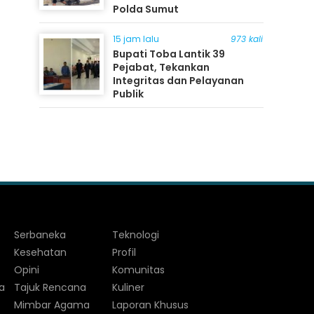
Polda Sumut
15 jam lalu
973 kali
Bupati Toba Lantik 39
Pejabat, Tekankan
Integritas dan Pelayanan
Publik
Serbaneka
Teknologi
Kesehatan
Profil
Opini
Komunitas
a
Tajuk Rencana
Kuliner
Mimbar Agama
Laporan Khusus