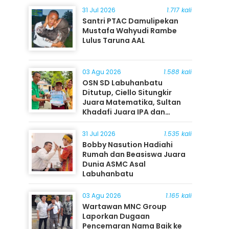
31 Jul 2026
1.717 kali
Santri PTAC Damulipekan
Mustafa Wahyudi Rambe
Lulus Taruna AAL
03 Agu 2026
1.588 kali
OSN SD Labuhanbatu
Ditutup, Ciello Situngkir
Juara Matematika, Sultan
Khadafi Juara IPA dan
Timothy Rangkuti Juara IPS
31 Jul 2026
1.535 kali
Bobby Nasution Hadiahi
Rumah dan Beasiswa Juara
Dunia ASMC Asal
Labuhanbatu
03 Agu 2026
1.165 kali
Wartawan MNC Group
Laporkan Dugaan
Pencemaran Nama Baik ke