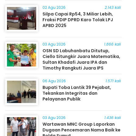
Masyarakat
02 Agu 2026
2.143 kali
Silpa Capai Rp54, 3 Miliar Lebih,
Fraksi PDIP DPRD Karo Tolak LPJ
APBD 2025
03 Agu 2026
1.866 kali
OSN SD Labuhanbatu Ditutup,
Ciello Situngkir Juara Matematika,
Sultan Khadafi Juara IPA dan
Timothy Rangkuti Juara IPS
06 Agu 2026
1.571 kali
Bupati Toba Lantik 39 Pejabat,
Tekankan Integritas dan
Pelayanan Publik
03 Agu 2026
1.436 kali
Wartawan MNC Group Laporkan
Dugaan Pencemaran Nama Baik ke
Polda Sumut