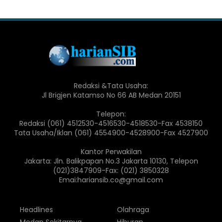
Redaksi &Tata Usaha:
Jl Brigjen Katamso No 66 AB Medan 20151
Telepon:
Redaksi (061) 4512530-4516530-4518530-Fax 4538150
Tata Usaha/Iklan (061) 4554900-4528900-Fax 4527900
Kantor Perwakilan
Jakarta: Jln. Balikpapan No.3 Jakarta 10130, Telepon
(021)3847909-Fax: (021) 3850328
Emai:hariansib.co@gmail.com
Headlines
Olahraga