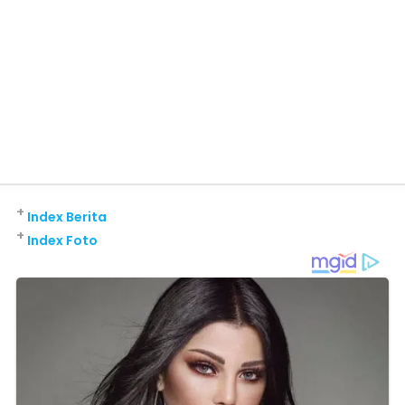
+
Index Berita
+
Index Foto