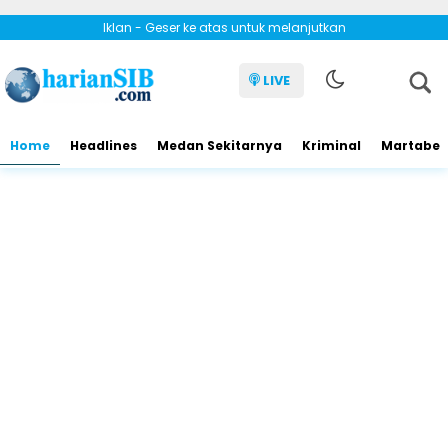
Iklan - Geser ke atas untuk melanjutkan
LIVE
Home
Headlines
Medan Sekitarnya
Kriminal
Martabe