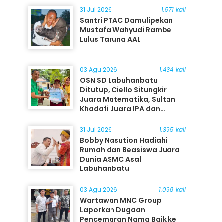
31 Jul 2026
1.571 kali
Santri PTAC Damulipekan
Mustafa Wahyudi Rambe
Lulus Taruna AAL
03 Agu 2026
1.434 kali
OSN SD Labuhanbatu
Ditutup, Ciello Situngkir
Juara Matematika, Sultan
Khadafi Juara IPA dan
Timothy Rangkuti Juara IPS
31 Jul 2026
1.395 kali
Bobby Nasution Hadiahi
Rumah dan Beasiswa Juara
Dunia ASMC Asal
Labuhanbatu
03 Agu 2026
1.068 kali
Wartawan MNC Group
Laporkan Dugaan
Pencemaran Nama Baik ke