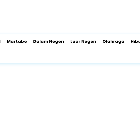
l
Martabe
Dalam Negeri
Luar Negeri
Olahraga
Hib