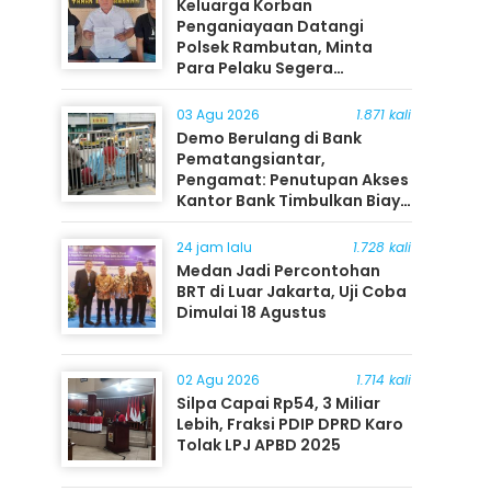
Keluarga Korban
Penganiayaan Datangi
Polsek Rambutan, Minta
Para Pelaku Segera
Ditangkap
03 Agu 2026
1.871 kali
Demo Berulang di Bank
Pematangsiantar,
Pengamat: Penutupan Akses
Kantor Bank Timbulkan Biaya
Ekonomi bagi Masyarakat
24 jam lalu
1.728 kali
Medan Jadi Percontohan
BRT di Luar Jakarta, Uji Coba
Dimulai 18 Agustus
02 Agu 2026
1.714 kali
Silpa Capai Rp54, 3 Miliar
Lebih, Fraksi PDIP DPRD Karo
Tolak LPJ APBD 2025