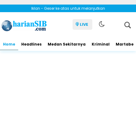
Iklan - Geser ke atas untuk melanjutkan
LIVE
Home
Headlines
Medan Sekitarnya
Kriminal
Martabe