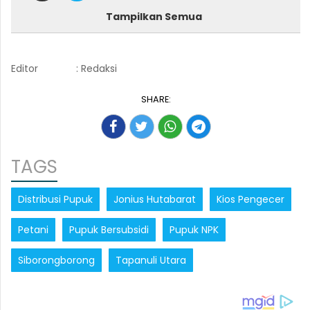
Tampilkan Semua
Editor
: Redaksi
SHARE:
TAGS
Distribusi Pupuk
Jonius Hutabarat
Kios Pengecer
Petani
Pupuk Bersubsidi
Pupuk NPK
Siborongborong
Tapanuli Utara