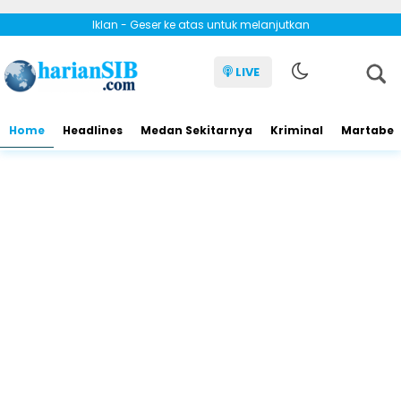
Iklan - Geser ke atas untuk melanjutkan
LIVE
Home
Headlines
Medan Sekitarnya
Kriminal
Martabe