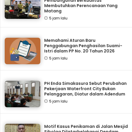
Pembangunan Berkualitas
Membutuhkan Perencanaan Yang
Matang
5 jam lalu
Memahami Aturan Baru
Penggabungan Penghasilan Suami-
Istri dalam PP No. 20 Tahun 2026
5 jam lalu
PH Enda Simakasura Sebut Perubahan
Pekerjaan Waterfront City Bukan
Pelanggaran, Diatur dalam Adendum
5 jam lalu
Motif Kasus Penikaman di Jalan Mesjid
Sibolga Dilatarbelakangi Dendam