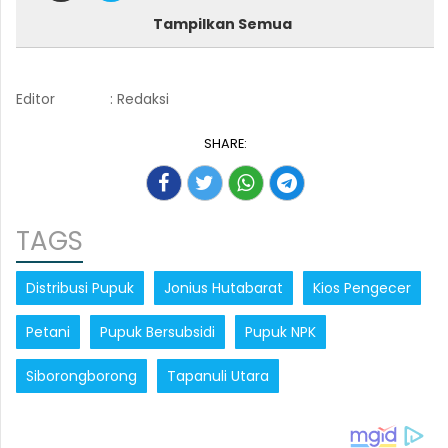
Tampilkan Semua
Editor
: Redaksi
SHARE:
TAGS
Distribusi Pupuk
Jonius Hutabarat
Kios Pengecer
Petani
Pupuk Bersubsidi
Pupuk NPK
Siborongborong
Tapanuli Utara