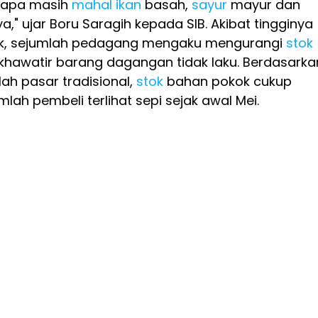
enapa masih
mahal
ikan
basah,
sayur
mayur dan
a," ujar Boru Saragih kepada SIB. Akibat tingginya
k, sejumlah pedagang mengaku mengurangi
stok
khawatir barang dagangan tidak laku. Berdasarka
ah pasar tradisional,
stok
bahan pokok cukup
lah pembeli terlihat sepi sejak awal Mei.