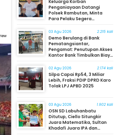
Keluarga Korban
Penganiayaan Datangi
Polsek Rambutan, Minta
Para Pelaku Segera
Ditangkap
03 Agu 2026
2.215 kali
view
Demo Berulang di Bank
Pematangsiantar,
Pengamat: Penutupan Akses
Kantor Bank Timbulkan Biaya
Ekonomi bagi Masyarakat
02 Agu 2026
2.174 kali
Silpa Capai Rp54, 3 Miliar
Lebih, Fraksi PDIP DPRD Karo
Tolak LPJ APBD 2025
03 Agu 2026
1.902 kali
OSN SD Labuhanbatu
Ditutup, Ciello Situngkir
Juara Matematika, Sultan
Khadafi Juara IPA dan
Timothy Rangkuti Juara IPS