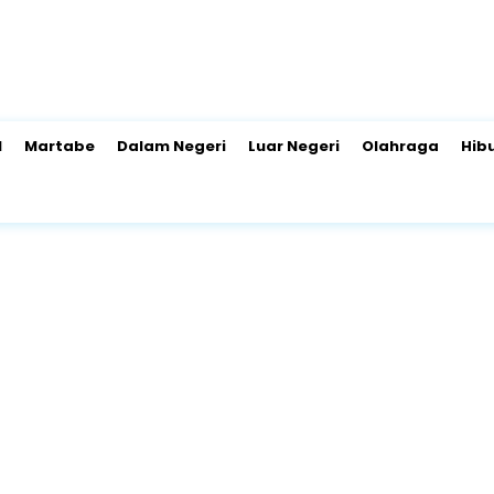
l
Martabe
Dalam Negeri
Luar Negeri
Olahraga
Hib