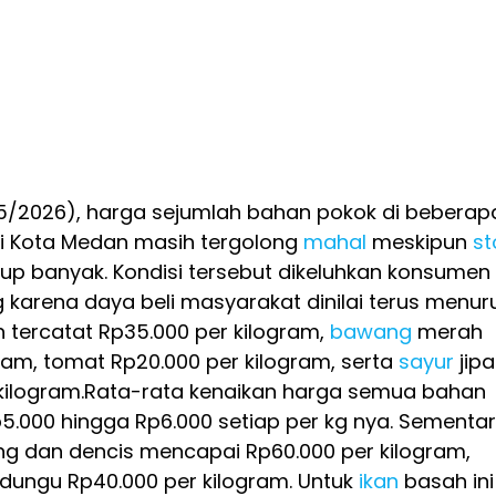
5/2026), harga sejumlah bahan pokok di beberap
di Kota Medan masih tergolong
mahal
meskipun
st
kup banyak. Kondisi tersebut dikeluhkan konsumen
arena daya beli masyarakat dinilai terus menuru
tercatat Rp35.000 per kilogram,
bawang
merah
ram, tomat Rp20.000 per kilogram, serta
sayur
jip
r kilogram.Rata-rata kenaikan harga semua bahan
p5.000 hingga Rp6.000 setiap per kg nya. Sementa
 dan dencis mencapai Rp60.000 per kilogram,
dungu Rp40.000 per kilogram. Untuk
ikan
basah ini