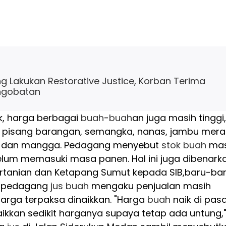
g Lakukan Restorative Justice, Korban Terima
ngobatan
k, harga berbagai
buah
-
buah
an juga masih tinggi,
 pisang barangan, semangka, nanas, jambu mera
t dan mangga. Pedagang menyebut
stok
buah
mas
elum memasuki masa panen. Hal ini juga dibenark
Pertanian dan Ketapang Sumut kepada SIB,baru-ba
n, pedagang
jus
buah
mengaku penjualan masih
arga terpaksa dinaikkan. "Harga
buah
naik di pasa
aikkan sedikit harganya supaya tetap ada untung,