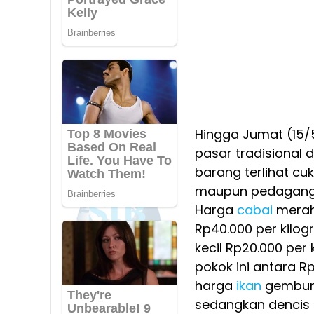
Hingga Jumat (15/
pasar tradisional 
barang terlihat cu
maupun pedagang k
Harga
cabai
merah 
Rp40.000 per kilog
kecil Rp20.000 pe
pokok ini antara R
harga
ikan
gembung
sedangkan dencis 