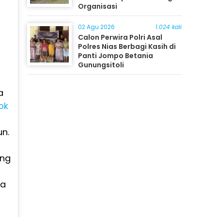
Organisasi
02 Agu 2026
1.024 kali
Calon Perwira Polri Asal
Polres Nias Berbagi Kasih di
Panti Jompo Betania
Gunungsitoli
a
ok
n.
ang
ra