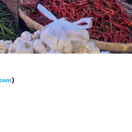
.com
)