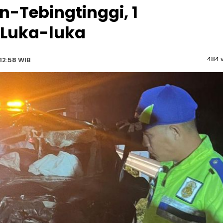
n-Tebingtinggi, 1
 Luka-luka
484 
12:58 WIB