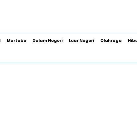
l
Martabe
Dalam Negeri
Luar Negeri
Olahraga
Hib