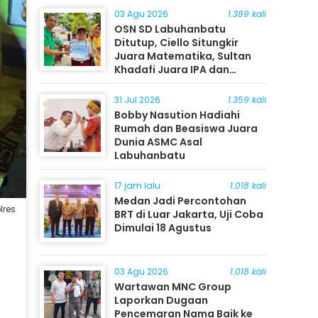
03 Agu 2026
1.389 kali
OSN SD Labuhanbatu
Ditutup, Ciello Situngkir
Juara Matematika, Sultan
Khadafi Juara IPA dan
Timothy Rangkuti Juara IPS
31 Jul 2026
1.359 kali
Bobby Nasution Hadiahi
Rumah dan Beasiswa Juara
Dunia ASMC Asal
Labuhanbatu
17 jam lalu
1.018 kali
Medan Jadi Percontohan
lres
BRT di Luar Jakarta, Uji Coba
Dimulai 18 Agustus
03 Agu 2026
1.018 kali
Wartawan MNC Group
Laporkan Dugaan
Pencemaran Nama Baik ke