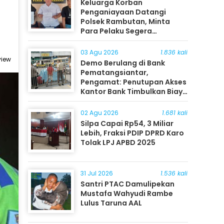
Keluarga Korban
Penganiayaan Datangi
Polsek Rambutan, Minta
Para Pelaku Segera
Ditangkap
03 Agu 2026
1.836 kali
view
Demo Berulang di Bank
Pematangsiantar,
Pengamat: Penutupan Akses
Kantor Bank Timbulkan Biaya
Ekonomi bagi Masyarakat
02 Agu 2026
1.681 kali
Silpa Capai Rp54, 3 Miliar
Lebih, Fraksi PDIP DPRD Karo
Tolak LPJ APBD 2025
31 Jul 2026
1.536 kali
Santri PTAC Damulipekan
Mustafa Wahyudi Rambe
Lulus Taruna AAL