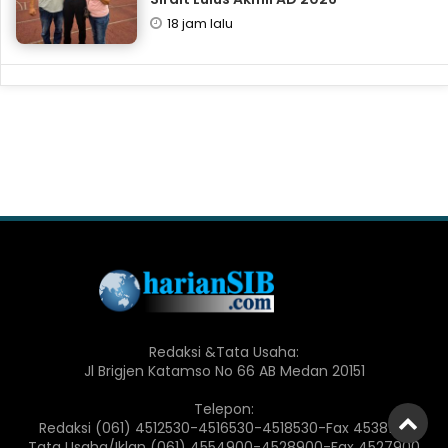
18 jam lalu
Redaksi &Tata Usaha:
Jl Brigjen Katamso No 66 AB Medan 20151
Telepon:
Redaksi (061) 4512530-4516530-4518530-Fax 4538150
Tata Usaha/Iklan (061) 4554900-4528900-Fax 4527900