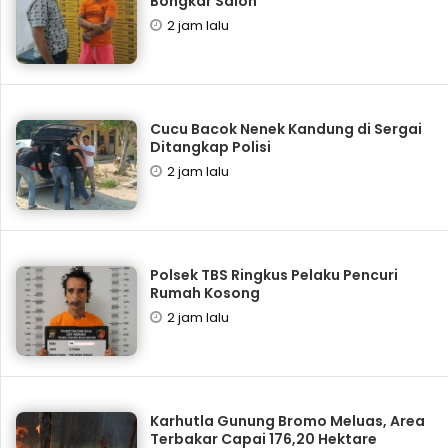
Bongkar Salon
2 jam lalu
Cucu Bacok Nenek Kandung di Sergai
Ditangkap Polisi
2 jam lalu
Polsek TBS Ringkus Pelaku Pencuri
Rumah Kosong
2 jam lalu
Karhutla Gunung Bromo Meluas, Area
Terbakar Capai 176,20 Hektare