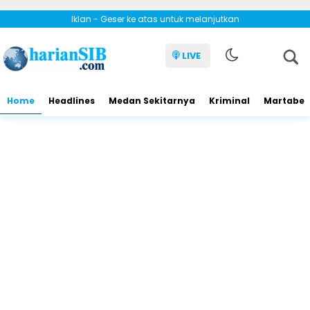
Iklan - Geser ke atas untuk melanjutkan
LIVE
Home
Headlines
Medan Sekitarnya
Kriminal
Martabe