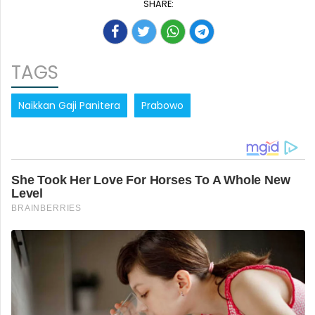
SHARE:
TAGS
Naikkan Gaji Panitera
Prabowo