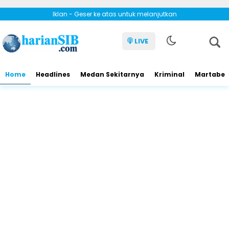
Iklan - Geser ke atas untuk melanjutkan
LIVE
Home
Headlines
Medan Sekitarnya
Kriminal
Martabe