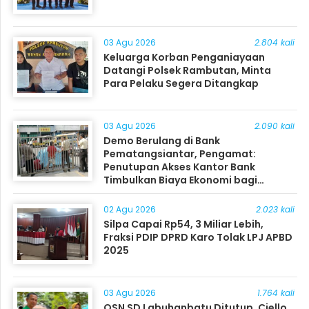
03 Agu 2026
2.804 kali
Keluarga Korban Penganiayaan
Datangi Polsek Rambutan, Minta
Para Pelaku Segera Ditangkap
03 Agu 2026
2.090 kali
Demo Berulang di Bank
Pematangsiantar, Pengamat:
Penutupan Akses Kantor Bank
Timbulkan Biaya Ekonomi bagi
Masyarakat
02 Agu 2026
2.023 kali
Silpa Capai Rp54, 3 Miliar Lebih,
Fraksi PDIP DPRD Karo Tolak LPJ APBD
2025
03 Agu 2026
1.764 kali
OSN SD Labuhanbatu Ditutup, Ciello