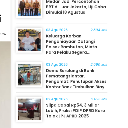
Medan Jadi Percontohan
BRT di Luar Jakarta, Uji Coba
Dimulai 18 Agustus
i
03 Agu 2026
2.804 kali
view
Keluarga Korban
Penganiayaan Datangi
Polsek Rambutan, Minta
Para Pelaku Segera
Ditangkap
03 Agu 2026
2.090 kali
Demo Berulang di Bank
Pematangsiantar,
Pengamat: Penutupan Akses
Kantor Bank Timbulkan Biaya
Ekonomi bagi Masyarakat
02 Agu 2026
2.023 kali
Silpa Capai Rp54, 3 Miliar
Lebih, Fraksi PDIP DPRD Karo
Tolak LPJ APBD 2025