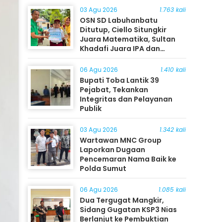
03 Agu 2026
1.763 kali
OSN SD Labuhanbatu
Ditutup, Ciello Situngkir
Juara Matematika, Sultan
Khadafi Juara IPA dan
Timothy Rangkuti Juara IPS
06 Agu 2026
1.410 kali
Bupati Toba Lantik 39
Pejabat, Tekankan
Integritas dan Pelayanan
Publik
03 Agu 2026
1.342 kali
Wartawan MNC Group
Laporkan Dugaan
Pencemaran Nama Baik ke
Polda Sumut
06 Agu 2026
1.085 kali
Dua Tergugat Mangkir,
Sidang Gugatan KSP3 Nias
Berlanjut ke Pembuktian