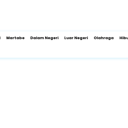
l
Martabe
Dalam Negeri
Luar Negeri
Olahraga
Hib