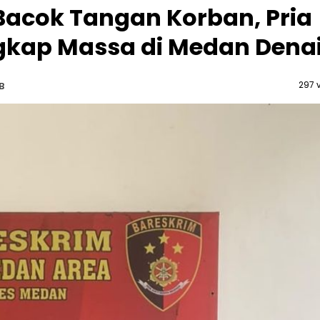
 Bacok Tangan Korban, Pria
kap Massa di Medan Dena
297 
B