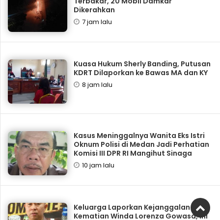
Terbakar, 20 Mobil Damkar
Dikerahkan
7 jam lalu
Kuasa Hukum Sherly Banding, Putusan
KDRT Dilaporkan ke Bawas MA dan KY
8 jam lalu
Kasus Meninggalnya Wanita Eks Istri
Oknum Polisi di Medan Jadi Perhatian
Komisi III DPR RI Mangihut Sinaga
10 jam lalu
Keluarga Laporkan Kejanggalan
Kematian Winda Lorenza Gowasa, Ini