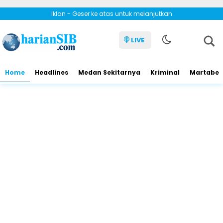
Iklan - Geser ke atas untuk melanjutkan
LIVE
Home
Headlines
Medan Sekitarnya
Kriminal
Martabe