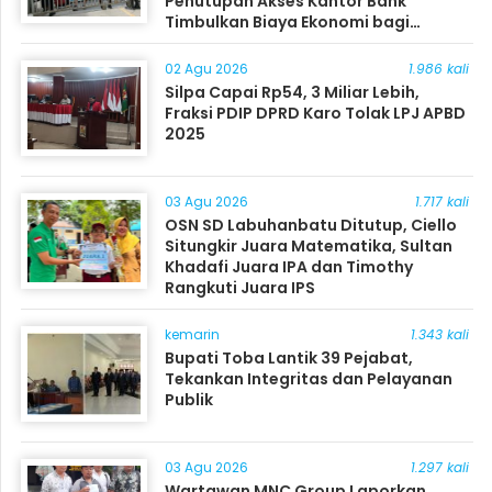
Penutupan Akses Kantor Bank
Timbulkan Biaya Ekonomi bagi
Masyarakat
02 Agu 2026
1.986 kali
Silpa Capai Rp54, 3 Miliar Lebih,
Fraksi PDIP DPRD Karo Tolak LPJ APBD
2025
03 Agu 2026
1.717 kali
OSN SD Labuhanbatu Ditutup, Ciello
Situngkir Juara Matematika, Sultan
Khadafi Juara IPA dan Timothy
Rangkuti Juara IPS
kemarin
1.343 kali
Bupati Toba Lantik 39 Pejabat,
Tekankan Integritas dan Pelayanan
Publik
03 Agu 2026
1.297 kali
Wartawan MNC Group Laporkan