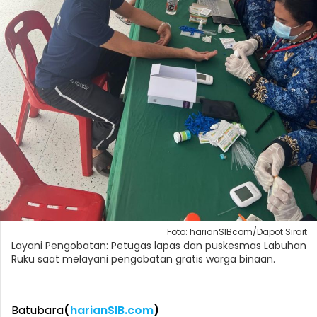
Foto: harianSIBcom/Dapot Sirait
Layani Pengobatan: Petugas lapas dan puskesmas Labuhan
Ruku saat melayani pengobatan gratis warga binaan.
Batubara
(
harianSIB.com
)