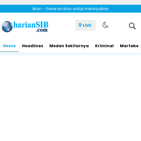
Iklan - Geser ke atas untuk melanjutkan
LIVE
Home
Headlines
Medan Sekitarnya
Kriminal
Martabe