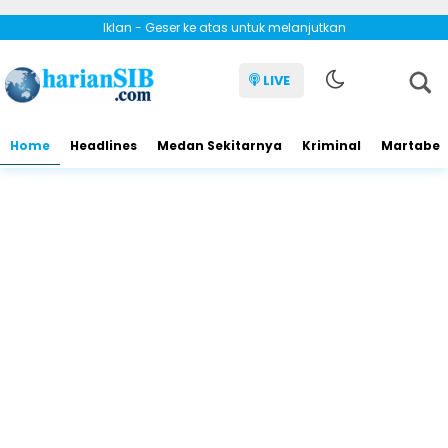
Iklan - Geser ke atas untuk melanjutkan
LIVE
Home
Headlines
Medan Sekitarnya
Kriminal
Martabe