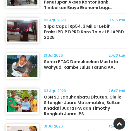
Penutupan Akses Kantor Bank
Timbulkan Biaya Ekonomi bagi
Masyarakat
02 Agu 2026
1.916 kali
Silpa Capai Rp54, 3 Miliar Lebih,
Fraksi PDIP DPRD Karo Tolak LPJ APBD
2025
31 Jul 2026
1.766 kali
Santri PTAC Damulipekan Mustafa
Wahyudi Rambe Lulus Taruna AAL
03 Agu 2026
1.647 kali
OSN SD Labuhanbatu Ditutup, Ciello
Situngkir Juara Matematika, Sultan
Khadafi Juara IPA dan Timothy
Rangkuti Juara IPS
31 Jul 2026
1.585 kali