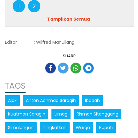
1
2
Tampilkan Semua
Editor
: Wilfred Manullang
SHARE:
TAGS
Ajak
Anton Achmad Saragih
Ibadah
Kuatman Saragih
Limag
Risman Sitanggang
Simalungun
Tingkatkan
Warga
Bupati