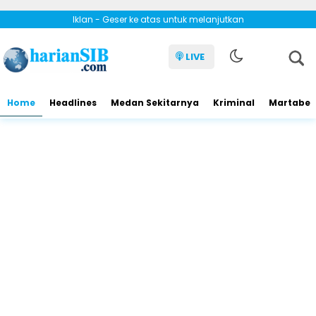
Iklan - Geser ke atas untuk melanjutkan
LIVE
Home
Headlines
Medan Sekitarnya
Kriminal
Martabe