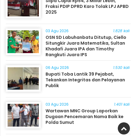
Silpa Capai Rp54, 3 Miliar Lebih,
Fraksi PDIP DPRD Karo Tolak LPJ APBD
2025
03 Agu 2026
1.828 kali
OSN SD Labuhanbatu Ditutup, Ciello
Situngkir Juara Matematika, Sultan
Khadafi Juara IPA dan Timothy
Rangkuti Juara IPS
06 Agu 2026
1.530 kali
Bupati Toba Lantik 39 Pejabat,
Tekankan Integritas dan Pelayanan
Publik
03 Agu 2026
1.401 kali
Wartawan MNC Group Laporkan
Dugaan Pencemaran Nama Baik ke
Polda Sumut