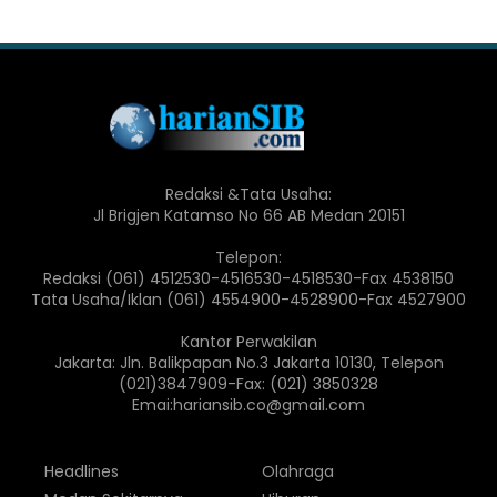
Redaksi &Tata Usaha:
Jl Brigjen Katamso No 66 AB Medan 20151
Telepon:
Redaksi (061) 4512530-4516530-4518530-Fax 4538150
Tata Usaha/Iklan (061) 4554900-4528900-Fax 4527900
Kantor Perwakilan
Jakarta: Jln. Balikpapan No.3 Jakarta 10130, Telepon
(021)3847909-Fax: (021) 3850328
Emai:hariansib.co@gmail.com
Headlines
Olahraga