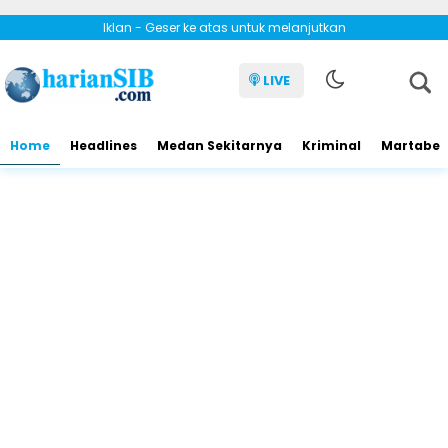
Iklan - Geser ke atas untuk melanjutkan
LIVE
Home
Headlines
Medan Sekitarnya
Kriminal
Martabe