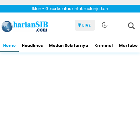
Iklan - Geser ke atas untuk melanjutkan
LIVE
Home
Headlines
Medan Sekitarnya
Kriminal
Martabe