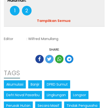
Halaman:
1
2
Tampilkan Semua
Editor
: Wilfred Manullang
SHARE:
TAGS
Akumulasi
Banjir
DPRD Sumut
Defri Noval Pasaribu
Lingkungan
Longsor
Perusak Hutan
Secara Masif
Tindak Pengusaha