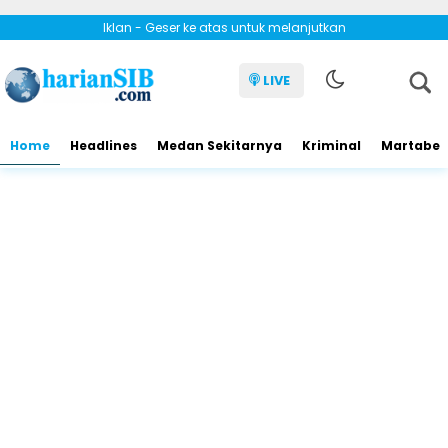
Iklan - Geser ke atas untuk melanjutkan
LIVE
Home
Headlines
Medan Sekitarnya
Kriminal
Martabe