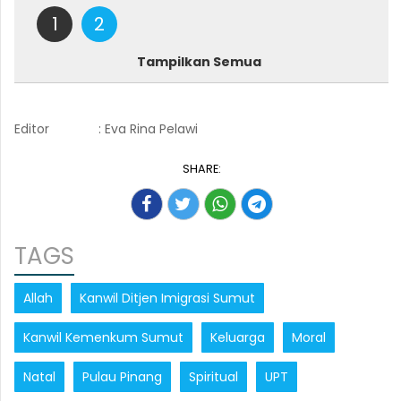
1
2
Tampilkan Semua
Editor
: Eva Rina Pelawi
SHARE:
TAGS
Allah
Kanwil Ditjen Imigrasi Sumut
Kanwil Kemenkum Sumut
Keluarga
Moral
Natal
Pulau Pinang
Spiritual
UPT