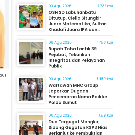
03 Agu 2026
1.781 kali
OSN SD Labuhanbatu
Ditutup, Ciello Situngkir
Juara Matematika, Sultan
Khadafi Juara IPA dan
Timothy Rangkuti Juara IPS
06 Agu 2026
1.456 kali
Bupati Toba Lantik 39
Pejabat, Tekankan
Integritas dan Pelayanan
Publik
daus
03 Agu 2026
1.359 kali
Wartawan MNC Group
Laporkan Dugaan
Pencemaran Nama Baik ke
Polda Sumut
06 Agu 2026
1.119 kali
Dua Tergugat Mangkir,
Sidang Gugatan KSP3 Nias
Berlanjut ke Pembuktian