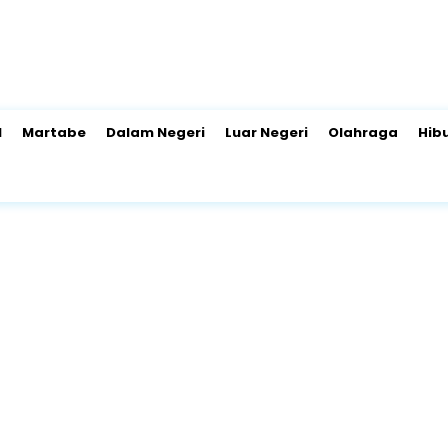
l
Martabe
Dalam Negeri
Luar Negeri
Olahraga
Hib