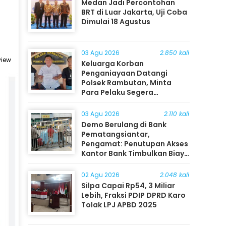
Medan Jadi Percontohan
BRT di Luar Jakarta, Uji Coba
Dimulai 18 Agustus
03 Agu 2026
2.850 kali
view
Keluarga Korban
Penganiayaan Datangi
Polsek Rambutan, Minta
Para Pelaku Segera
Ditangkap
03 Agu 2026
2.110 kali
Demo Berulang di Bank
Pematangsiantar,
Pengamat: Penutupan Akses
Kantor Bank Timbulkan Biaya
Ekonomi bagi Masyarakat
02 Agu 2026
2.048 kali
Silpa Capai Rp54, 3 Miliar
Lebih, Fraksi PDIP DPRD Karo
Tolak LPJ APBD 2025