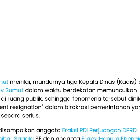
mut
menilai, mundurnya tiga Kepala Dinas (Kadis) 
v Sumut
dalam waktu berdekatan memunculkan
di ruang publik, sehingga fenomena tersebut dinil
lent resignation" dalam birokrasi pemerintahan ya
 secara serius.
t disampaikan anggota
Fraksi PDI Perjuangan
DPRD
ihar Sagala
SE dan anggota
Fraksi Hanura
Ebenej