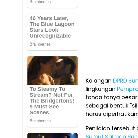
Kalangan
DPRD Su
lingkungan
Pempro
tanda tanya besar 
sebagai bentuk "si
harus diperhatikan
Penilaian tersebu
Sumut
Salmon Sum