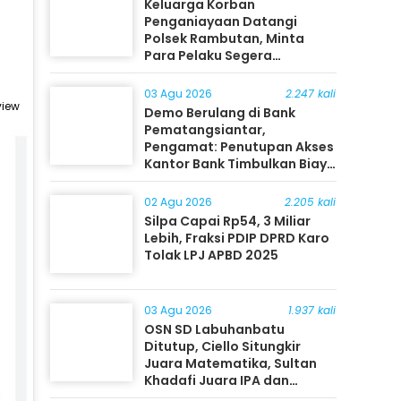
Keluarga Korban
Penganiayaan Datangi
Polsek Rambutan, Minta
Para Pelaku Segera
Ditangkap
03 Agu 2026
2.247 kali
view
Demo Berulang di Bank
Pematangsiantar,
Pengamat: Penutupan Akses
Kantor Bank Timbulkan Biaya
Ekonomi bagi Masyarakat
02 Agu 2026
2.205 kali
Silpa Capai Rp54, 3 Miliar
Lebih, Fraksi PDIP DPRD Karo
Tolak LPJ APBD 2025
03 Agu 2026
1.937 kali
OSN SD Labuhanbatu
Ditutup, Ciello Situngkir
Juara Matematika, Sultan
Khadafi Juara IPA dan
Timothy Rangkuti Juara IPS