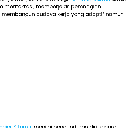
m meritokrasi, memperjelas pembagian
a membangun budaya kerja yang adaptif namun
ejer Sitorus
, menilai pengunduran diri secara