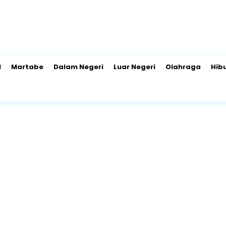
l
Martabe
Dalam Negeri
Luar Negeri
Olahraga
Hib