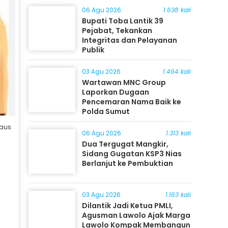
06 Agu 2026
1.638 kali
Bupati Toba Lantik 39
Pejabat, Tekankan
Integritas dan Pelayanan
Publik
03 Agu 2026
1.494 kali
Wartawan MNC Group
Laporkan Dugaan
Pencemaran Nama Baik ke
Polda Sumut
daus
06 Agu 2026
1.313 kali
Dua Tergugat Mangkir,
Sidang Gugatan KSP3 Nias
Berlanjut ke Pembuktian
03 Agu 2026
1.163 kali
Dilantik Jadi Ketua PMLI,
Agusman Lawolo Ajak Marga
Lawolo Kompak Membangun