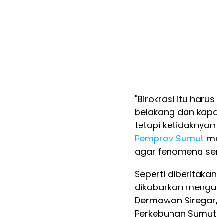
"Birokrasi itu haru
belakang dan kapa
tetapi ketidaknya
Pemprov Sumut
me
agar fenomena ser
Seperti diberitaka
dikabarkan mengun
Dermawan Siregar, 
Perkebunan Sumut M