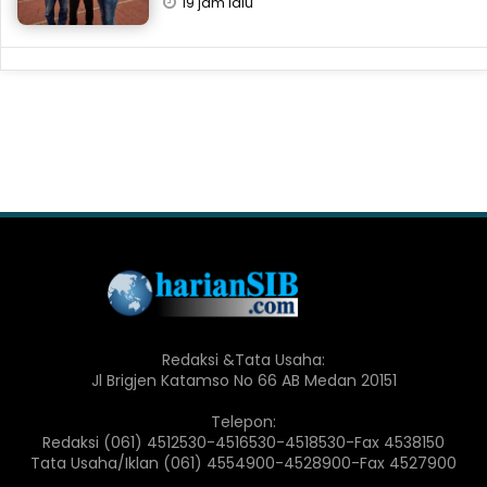
19 jam lalu
Redaksi &Tata Usaha:
Jl Brigjen Katamso No 66 AB Medan 20151
Telepon:
Redaksi (061) 4512530-4516530-4518530-Fax 4538150
Tata Usaha/Iklan (061) 4554900-4528900-Fax 4527900