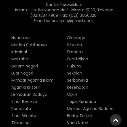
Kantor Perwakilan
Jakarta: Jln. Balikpapan No.3 Jakarta 10130, Telepon
(021)3847909-Fax: (021) 3850328
Emai:hariansib.co@gmail.com
Headlines
Olahraga
Medan Sekitarnya
Hiburan
Kriminal
Ekonomi
Martabe
Pendidikan
Dalam Negeri
Hukum
Luar Negeri
Sekolah
Mimbar Agama Islam
Serbaneka
Agama Kristen
Kesehatan
Lembaran Budaya
Opini
Sinar Remaja
Tajuk Rencana
Pariwisata
Mimbar Agama Buddha
Sinar Wanita
Berita Terkini
Teknologi
Varia Natal