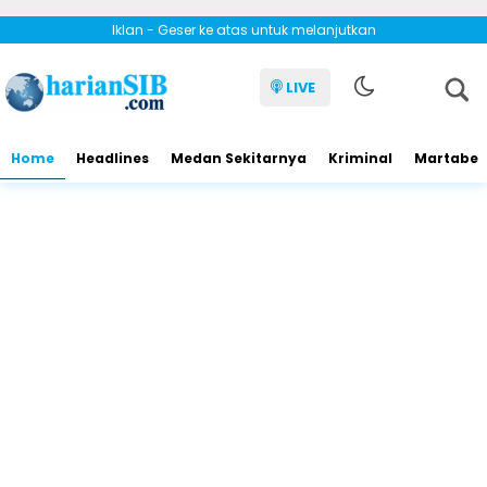
Iklan - Geser ke atas untuk melanjutkan
LIVE
Home
Headlines
Medan Sekitarnya
Kriminal
Martabe