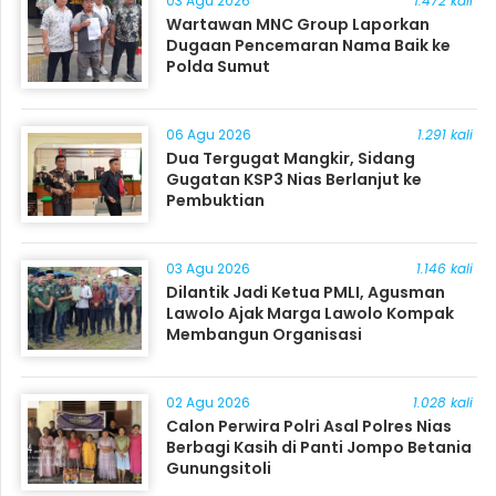
03 Agu 2026
1.472 kali
Wartawan MNC Group Laporkan
Dugaan Pencemaran Nama Baik ke
Polda Sumut
06 Agu 2026
1.291 kali
Dua Tergugat Mangkir, Sidang
Gugatan KSP3 Nias Berlanjut ke
Pembuktian
03 Agu 2026
1.146 kali
Dilantik Jadi Ketua PMLI, Agusman
Lawolo Ajak Marga Lawolo Kompak
Membangun Organisasi
02 Agu 2026
1.028 kali
Calon Perwira Polri Asal Polres Nias
Berbagi Kasih di Panti Jompo Betania
Gunungsitoli