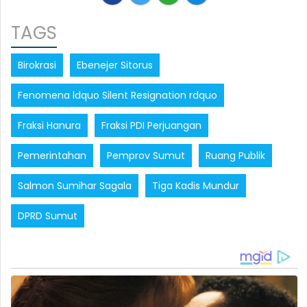
TAGS
Birokrasi
Ebenejer Sitorus
Fenomena ldquo Silent Resignation rdquo
Fraksi Hanura
Fraksi PDI Perjuangan
Pemerintahan
Pemprov Sumut
Ruang Publik
Salmon Sumihar Sagala
Tiga Kadis Mundur
DPRD Sumut