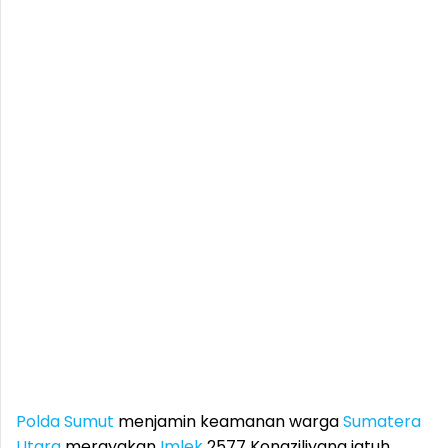
Polda Sumut
menjamin keamanan warga
Sumatera
Utara
merayakan
Imlek
2577 Kongziliyang jatuh