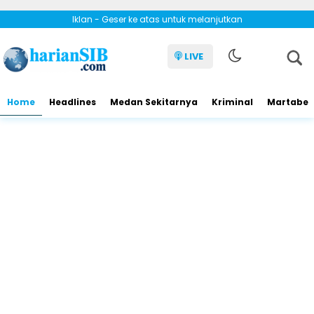
Iklan - Geser ke atas untuk melanjutkan
LIVE
Home
Headlines
Medan Sekitarnya
Kriminal
Martabe