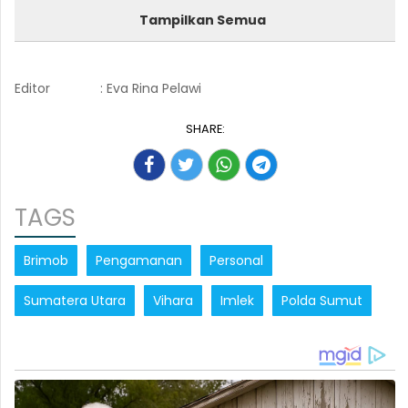
Tampilkan Semua
Editor
: Eva Rina Pelawi
SHARE:
TAGS
Brimob
Pengamanan
Personal
Sumatera Utara
Vihara
Imlek
Polda Sumut