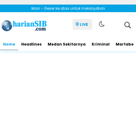
Iklan - Geser ke atas untuk melanjutkan
LIVE
Home
Headlines
Medan Sekitarnya
Kriminal
Martabe