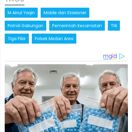
M Ainul Yaqin
Mobile dan Stasioner
Patroli Gabungan
Pemerintah Kecamatan
TNI
Tiga Pilar
Polsek Medan Area