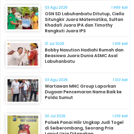
03 Agu 2026
1.466 kali
OSN SD Labuhanbatu Ditutup, Ciello
Situngkir Juara Matematika, Sultan
Khadafi Juara IPA dan Timothy
Rangkuti Juara IPS
31 Jul 2026
1.419 kali
Bobby Nasution Hadiahi Rumah dan
Beasiswa Juara Dunia ASMC Asal
Labuhanbatu
03 Agu 2026
1.103 kali
Wartawan MNC Group Laporkan
Dugaan Pencemaran Nama Baik ke
Polda Sumut
30 Jul 2026
1.019 kali
Polsek Panai Hilir Ungkap Judi Togel
di Seiberombang, Seorang Pria
Lanjut Usia Ditangkap