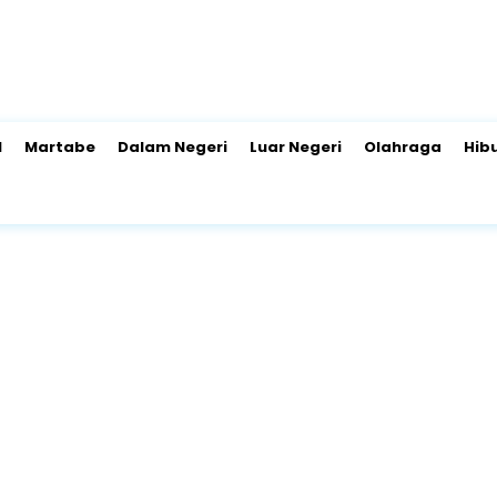
l
Martabe
Dalam Negeri
Luar Negeri
Olahraga
Hib