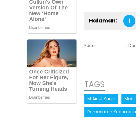
Halaman:
1
Editor
: Do
TAGS
M Ainul Yaqin
Mobil
Pemerintah Kecamat