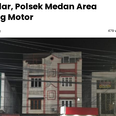
lar, Polsek Medan Area
ng Motor
479 
B