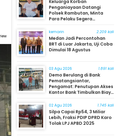
Keluarga Korban
Penganiayaan Datangi
Polsek Rambutan, Minta
Para Pelaku Segera
Ditangkap
kemarin
2.209 kali
view
Medan Jadi Percontohan
BRT di Luar Jakarta, Uji Coba
Dimulai 18 Agustus
03 Agu 2026
1.891 kali
Demo Berulang di Bank
Pematangsiantar,
Pengamat: Penutupan Akses
Kantor Bank Timbulkan Biaya
Ekonomi bagi Masyarakat
02 Agu 2026
1.745 kali
Silpa Capai Rp54, 3 Miliar
Lebih, Fraksi PDIP DPRD Karo
Tolak LPJ APBD 2025