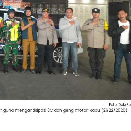
Foto: Dok/Po
ner guna mengantisipasi 3C dan geng motor, Rabu (21/22/2026).