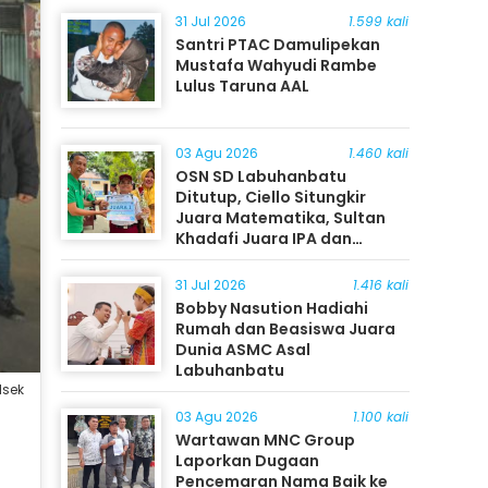
31 Jul 2026
1.599 kali
Santri PTAC Damulipekan
Mustafa Wahyudi Rambe
Lulus Taruna AAL
03 Agu 2026
1.460 kali
OSN SD Labuhanbatu
Ditutup, Ciello Situngkir
Juara Matematika, Sultan
Khadafi Juara IPA dan
Timothy Rangkuti Juara IPS
31 Jul 2026
1.416 kali
Bobby Nasution Hadiahi
Rumah dan Beasiswa Juara
Dunia ASMC Asal
Labuhanbatu
lsek
03 Agu 2026
1.100 kali
Wartawan MNC Group
Laporkan Dugaan
Pencemaran Nama Baik ke