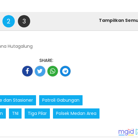
2
3
Tampilkan Sem
nna Hutagalung
SHARE:
e dan Stasioner
Patroli Gabungan
an
TNI
Tiga Pilar
Polsek Medan Area