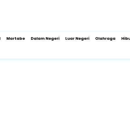
l
Martabe
Dalam Negeri
Luar Negeri
Olahraga
Hib