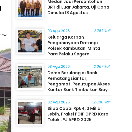
Medan Jadi Percontohan
h
BRT di Luar Jakarta, Uji Coba
Dimulai 18 Agustus
03 Agu 2026
2.757 kali
view
Keluarga Korban
Penganiayaan Datangi
Polsek Rambutan, Minta
Para Pelaku Segera
Ditangkap
03 Agu 2026
2.067 kali
Demo Berulang di Bank
Pematangsiantar,
Pengamat: Penutupan Akses
Kantor Bank Timbulkan Biaya
Ekonomi bagi Masyarakat
02 Agu 2026
2.000 kali
Silpa Capai Rp54, 3 Miliar
Lebih, Fraksi PDIP DPRD Karo
Tolak LPJ APBD 2025