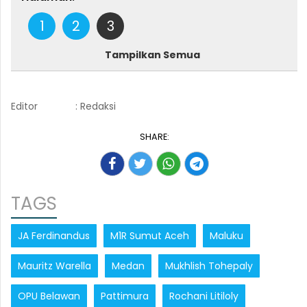
1
2
3
Tampilkan Semua
Editor
: Redaksi
SHARE:
TAGS
JA Ferdinandus
M1R Sumut Aceh
Maluku
Mauritz Warella
Medan
Mukhlish Tohepaly
OPU Belawan
Pattimura
Rochani Litiloly