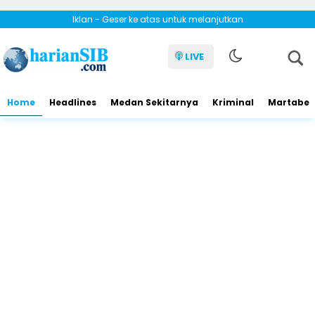
Iklan - Geser ke atas untuk melanjutkan
LIVE
Home
Headlines
Medan Sekitarnya
Kriminal
Martabe