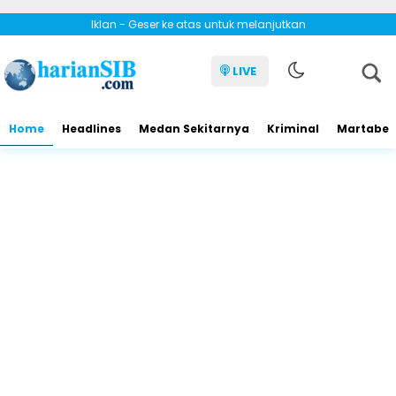
Iklan - Geser ke atas untuk melanjutkan
LIVE
Home
Headlines
Medan Sekitarnya
Kriminal
Martabe