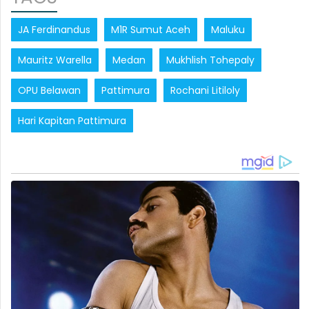
JA Ferdinandus
M1R Sumut Aceh
Maluku
Mauritz Warella
Medan
Mukhlish Tohepaly
OPU Belawan
Pattimura
Rochani Litiloly
Hari Kapitan Pattimura