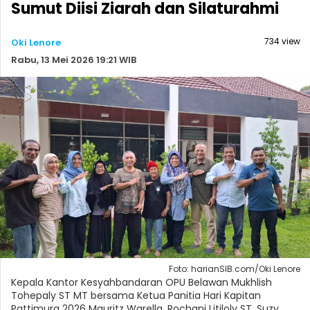
Sumut Diisi Ziarah dan Silaturahmi
734 view
Oki Lenore
Rabu, 13 Mei 2026 19:21 WIB
Foto: harianSIB.com/Oki Lenore
Kepala Kantor Kesyahbandaran OPU Belawan Mukhlish
Tohepaly ST MT bersama Ketua Panitia Hari Kapitan
Pattimura 2026 Mauritz Warella, Rochani Litiloly ST, Suzy