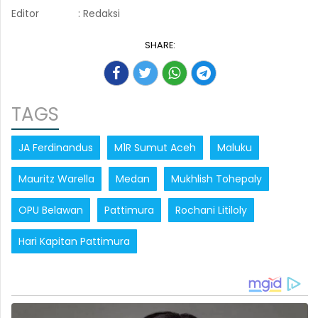
Editor
: Redaksi
SHARE:
TAGS
JA Ferdinandus
M1R Sumut Aceh
Maluku
Mauritz Warella
Medan
Mukhlish Tohepaly
OPU Belawan
Pattimura
Rochani Litiloly
Hari Kapitan Pattimura