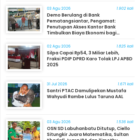
03 Agu 2026
1.902 kali
Demo Berulang di Bank
Pematangsiantar, Pengamat:
Penutupan Akses Kantor Bank
Timbulkan Biaya Ekonomi bagi
Masyarakat
02 Agu 2026
1.825 kali
Silpa Capai Rp54, 3 Miliar Lebih,
Fraksi PDIP DPRD Karo Tolak LPJ APBD
2025
31 Jul 2026
1.671 kali
Santri PTAC Damulipekan Mustafa
Wahyudi Rambe Lulus Taruna AAL
03 Agu 2026
1.536 kali
OSN SD Labuhanbatu Ditutup, Ciello
Situngkir Juara Matematika, Sultan