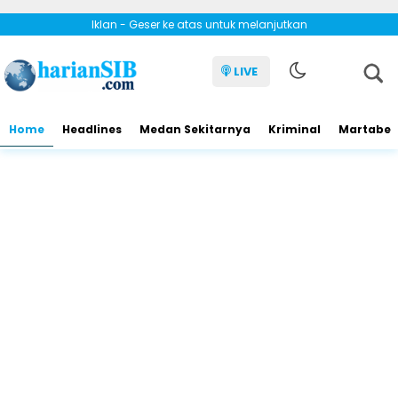
Iklan - Geser ke atas untuk melanjutkan
LIVE
Home
Headlines
Medan Sekitarnya
Kriminal
Martabe