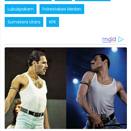
Lubukpakam
Polrestabes Medan
Sumatera Utara
KPK