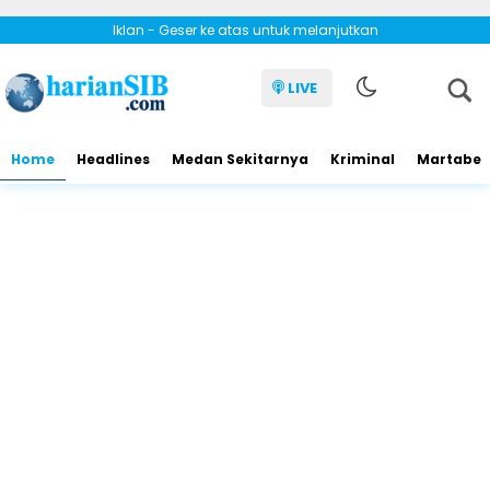
Iklan - Geser ke atas untuk melanjutkan
LIVE
Home
Headlines
Medan Sekitarnya
Kriminal
Martabe