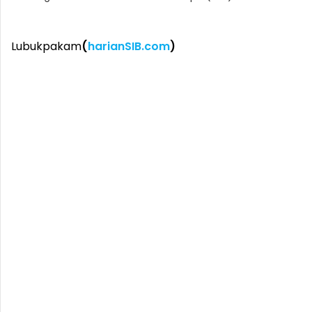
Lubukpakam
(
harianSIB.com
)