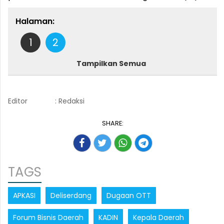
Halaman:
1
2
Tampilkan Semua
Editor
: Redaksi
SHARE:
TAGS
APKASI
Deliserdang
Dugaan OTT
Forum Bisnis Daerah
KADIN
Kepala Daerah