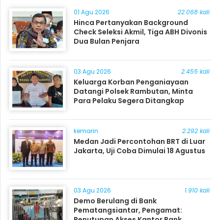
01 Agu 2026
22.068 kali
Hinca Pertanyakan Background
Check Seleksi Akmil, Tiga ABH Divonis
Dua Bulan Penjara
03 Agu 2026
2.455 kali
Keluarga Korban Penganiayaan
Datangi Polsek Rambutan, Minta
Para Pelaku Segera Ditangkap
kemarin
2.292 kali
Medan Jadi Percontohan BRT di Luar
Jakarta, Uji Coba Dimulai 18 Agustus
03 Agu 2026
1.910 kali
Demo Berulang di Bank
Pematangsiantar, Pengamat:
Penutupan Akses Kantor Bank