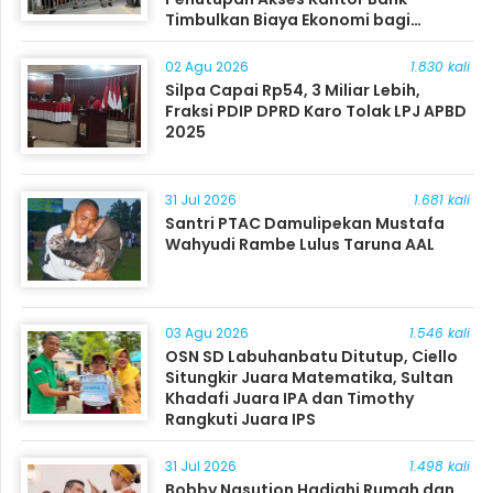
Timbulkan Biaya Ekonomi bagi
Masyarakat
02 Agu 2026
1.830 kali
Silpa Capai Rp54, 3 Miliar Lebih,
Fraksi PDIP DPRD Karo Tolak LPJ APBD
2025
31 Jul 2026
1.681 kali
Santri PTAC Damulipekan Mustafa
Wahyudi Rambe Lulus Taruna AAL
03 Agu 2026
1.546 kali
OSN SD Labuhanbatu Ditutup, Ciello
Situngkir Juara Matematika, Sultan
Khadafi Juara IPA dan Timothy
Rangkuti Juara IPS
31 Jul 2026
1.498 kali
Bobby Nasution Hadiahi Rumah dan