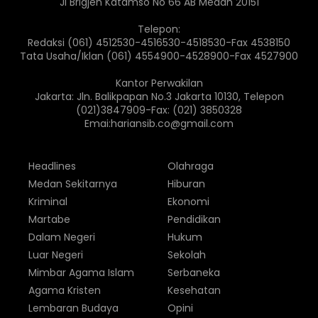
Jl Brigjen Katamso No 66 AB Medan 20151
Telepon:
Redaksi (061) 4512530-4516530-4518530-Fax 4538150
Tata Usaha/Iklan (061) 4554900-4528900-Fax 4527900
Kantor Perwakilan
Jakarta: Jln. Balikpapan No.3 Jakarta 10130, Telepon
(021)3847909-Fax: (021) 3850328
Emai:hariansib.co@gmail.com
Headlines
Olahraga
Medan Sekitarnya
Hiburan
Kriminal
Ekonomi
Martabe
Pendidikan
Dalam Negeri
Hukum
Luar Negeri
Sekolah
Mimbar Agama Islam
Serbaneka
Agama Kristen
Kesehatan
Lembaran Budaya
Opini