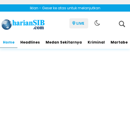
Iklan - Geser ke atas untuk melanjutkan
LIVE
Home
Headlines
Medan Sekitarnya
Kriminal
Martabe