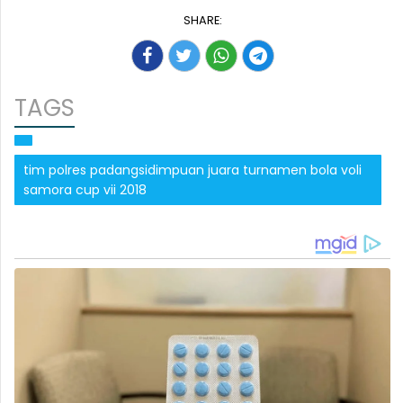
SHARE:
TAGS
tim polres padangsidimpuan juara turnamen bola voli
samora cup vii 2018