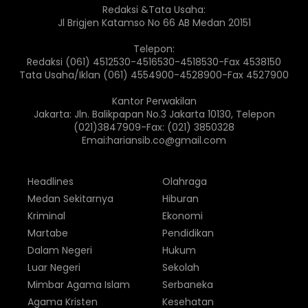
Redaksi &Tata Usaha:
Jl Brigjen Katamso No 66 AB Medan 20151
Telepon:
Redaksi (061) 4512530-4516530-4518530-Fax 4538150
Tata Usaha/Iklan (061) 4554900-4528900-Fax 4527900
Kantor Perwakilan
Jakarta: Jln. Balikpapan No.3 Jakarta 10130, Telepon
(021)3847909-Fax: (021) 3850328
Emai:hariansib.co@gmail.com
Headlines
Olahraga
Medan Sekitarnya
Hiburan
Kriminal
Ekonomi
Martabe
Pendidikan
Dalam Negeri
Hukum
Luar Negeri
Sekolah
Mimbar Agama Islam
Serbaneka
Agama Kristen
Kesehatan