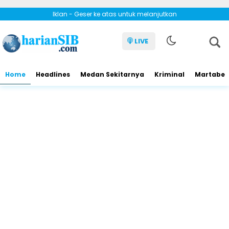
Iklan - Geser ke atas untuk melanjutkan
LIVE
Home
Headlines
Medan Sekitarnya
Kriminal
Martabe