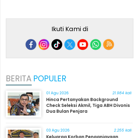
Ikuti Kami di
BERITA
POPULER
01 Agu 2026
21.984 kali
Hinca Pertanyakan Background
Check Seleksi Akmil, Tiga ABH Divonis
Dua Bulan Penjara
03 Agu 2026
2.255 kali
Keluarga Korban Penganiayaan