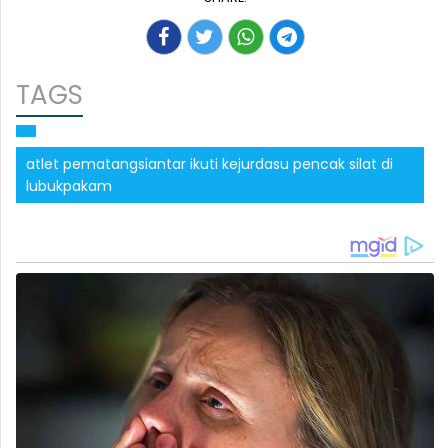
TAGS
atlet pematangsiantar ikuti kejurdasu pencak silat di
lubukpakam