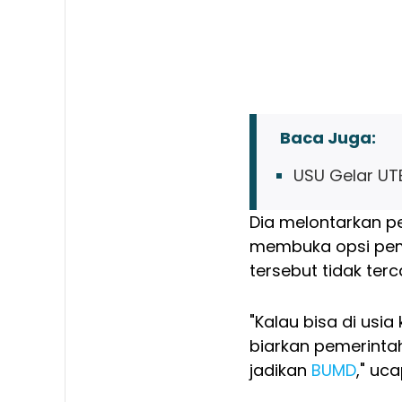
Baca Juga:
USU Gelar UTB
Dia melontarkan p
membuka opsi peme
tersebut tidak ter
"Kalau bisa di usia
biarkan pemerintah
jadikan
BUMD
," uc