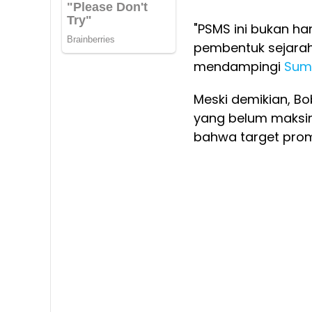
"PSMS ini bukan ha
pembentuk sejara
mendampingi
Suma
Meski demikian, B
yang belum maksim
bahwa target prom