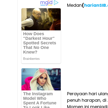
Medan
(
harianSIB
Perayaan hari ula
penuh harapan, di 
Momen ini menjadi 