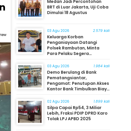
Medan Jadi Percontohan
on
BRT di Luar Jakarta, Uji Coba
Dimulai 18 Agustus
03 Agu 2026
2.579 kali
view
Keluarga Korban
Penganiayaan Datangi
Polsek Rambutan, Minta
Para Pelaku Segera
Ditangkap
03 Agu 2026
1.984 kali
Demo Berulang di Bank
Pematangsiantar,
Pengamat: Penutupan Akses
Kantor Bank Timbulkan Biaya
Ekonomi bagi Masyarakat
02 Agu 2026
1.899 kali
Silpa Capai Rp54, 3 Miliar
Lebih, Fraksi PDIP DPRD Karo
Tolak LPJ APBD 2025