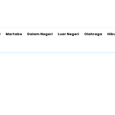
l
Martabe
Dalam Negeri
Luar Negeri
Olahraga
Hib