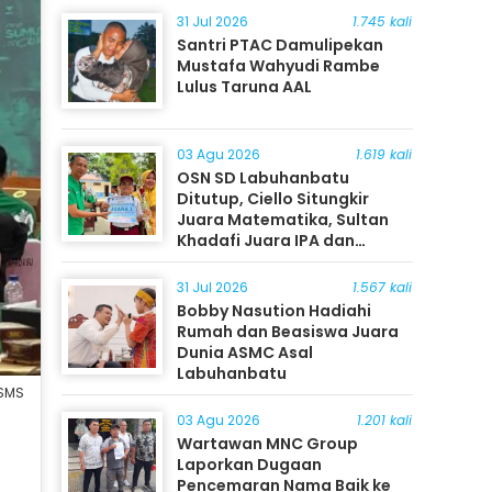
31 Jul 2026
1.745 kali
Santri PTAC Damulipekan
Mustafa Wahyudi Rambe
Lulus Taruna AAL
03 Agu 2026
1.619 kali
OSN SD Labuhanbatu
Ditutup, Ciello Situngkir
Juara Matematika, Sultan
Khadafi Juara IPA dan
Timothy Rangkuti Juara IPS
31 Jul 2026
1.567 kali
Bobby Nasution Hadiahi
Rumah dan Beasiswa Juara
Dunia ASMC Asal
Labuhanbatu
PSMS
03 Agu 2026
1.201 kali
Wartawan MNC Group
Laporkan Dugaan
Pencemaran Nama Baik ke