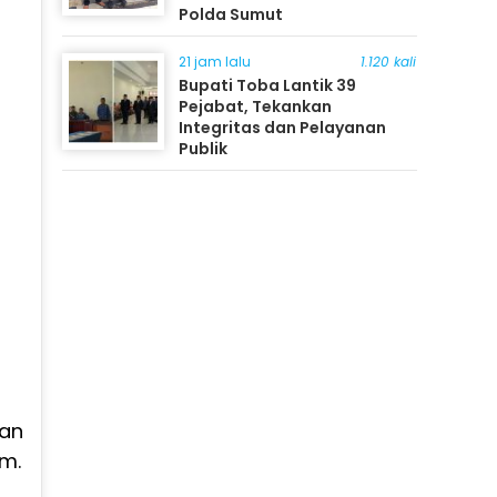
Polda Sumut
21 jam lalu
1.120 kali
Bupati Toba Lantik 39
Pejabat, Tekankan
Integritas dan Pelayanan
Publik
dan
am.