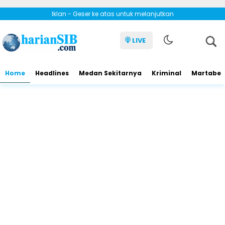
Iklan - Geser ke atas untuk melanjutkan
LIVE
Home
Headlines
Medan Sekitarnya
Kriminal
Martabe