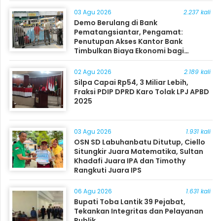
03 Agu 2026
2.237 kali
Demo Berulang di Bank
Pematangsiantar, Pengamat:
Penutupan Akses Kantor Bank
Timbulkan Biaya Ekonomi bagi
Masyarakat
02 Agu 2026
2.189 kali
Silpa Capai Rp54, 3 Miliar Lebih,
Fraksi PDIP DPRD Karo Tolak LPJ APBD
2025
03 Agu 2026
1.931 kali
OSN SD Labuhanbatu Ditutup, Ciello
Situngkir Juara Matematika, Sultan
Khadafi Juara IPA dan Timothy
Rangkuti Juara IPS
06 Agu 2026
1.631 kali
Bupati Toba Lantik 39 Pejabat,
Tekankan Integritas dan Pelayanan
Publik