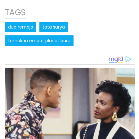
TAGS
dua remaja
tata surya
temukan empat planet baru