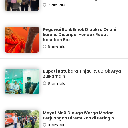
7 jam lalu
Pegawai Bank Emok Dipaksa Onani
karena Dicurigai Hendak Rebut
Nasabah Bos
8 jam lalu
Bupati Batubara Tinjau RSUD Ok Arya
Zulkarnain
8 jam lalu
Mayat Mr X Diduga Warga Medan
Perjuangan Ditemukan di Beringin
8 jam lalu