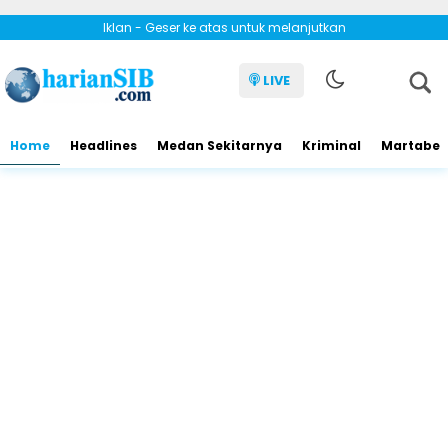
Iklan - Geser ke atas untuk melanjutkan
LIVE
Home
Headlines
Medan Sekitarnya
Kriminal
Martabe