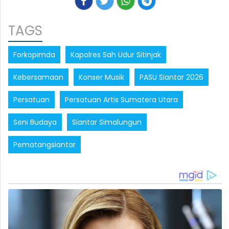
TAGS
Forkopimda
Kapolres Sah Udur Sitinjak
Kebersamaan
Konser Musik
PASU Siantar 2026
Persatuan
Persatuan Artis Sumatera Utara
Seni Budaya
Siantar Simalungun
Pematangsiantar