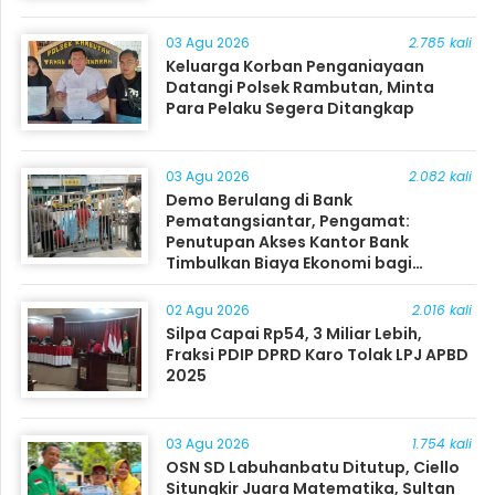
03 Agu 2026
2.785 kali
Keluarga Korban Penganiayaan
Datangi Polsek Rambutan, Minta
Para Pelaku Segera Ditangkap
03 Agu 2026
2.082 kali
Demo Berulang di Bank
Pematangsiantar, Pengamat:
Penutupan Akses Kantor Bank
Timbulkan Biaya Ekonomi bagi
Masyarakat
02 Agu 2026
2.016 kali
Silpa Capai Rp54, 3 Miliar Lebih,
Fraksi PDIP DPRD Karo Tolak LPJ APBD
2025
03 Agu 2026
1.754 kali
OSN SD Labuhanbatu Ditutup, Ciello
Situngkir Juara Matematika, Sultan