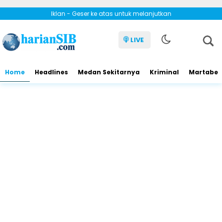
Iklan - Geser ke atas untuk melanjutkan
LIVE
Home
Headlines
Medan Sekitarnya
Kriminal
Martabe