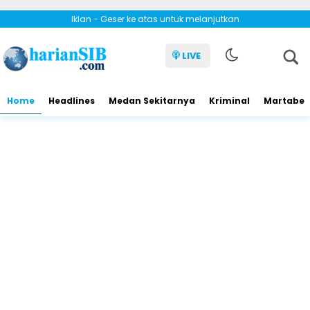
Iklan - Geser ke atas untuk melanjutkan
LIVE
Home
Headlines
Medan Sekitarnya
Kriminal
Martabe