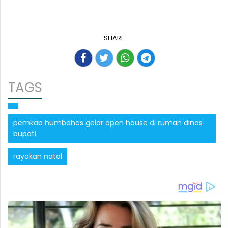
SHARE:
TAGS
pemkab humbahas gelar open house di rumah dinas
bupati
rayakan natal