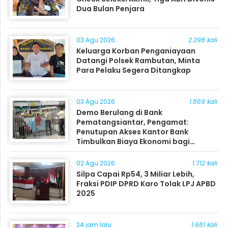
Dua Bulan Penjara
03 Agu 2026
2.298 kali
Keluarga Korban Penganiayaan
Datangi Polsek Rambutan, Minta
Para Pelaku Segera Ditangkap
03 Agu 2026
1.869 kali
Demo Berulang di Bank
Pematangsiantar, Pengamat:
Penutupan Akses Kantor Bank
Timbulkan Biaya Ekonomi bagi
Masyarakat
02 Agu 2026
1.712 kali
Silpa Capai Rp54, 3 Miliar Lebih,
Fraksi PDIP DPRD Karo Tolak LPJ APBD
2025
24 jam lalu
1.681 kali