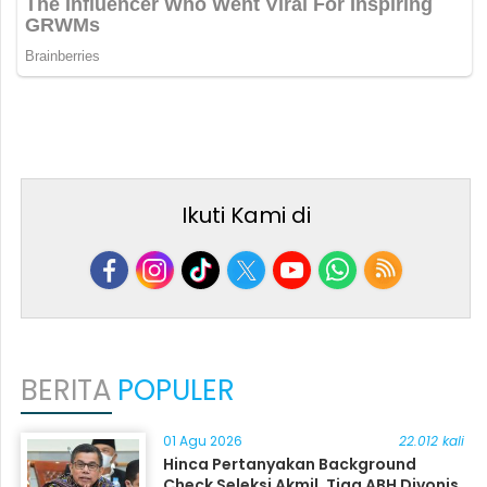
Ikuti Kami di
BERITA
POPULER
01 Agu 2026
22.012 kali
Hinca Pertanyakan Background
Check Seleksi Akmil, Tiga ABH Divonis