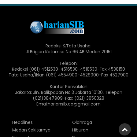
Redaksi &Tata Usaha:
Jl Brigjen Katamso No 66 AB Medan 20151
Telepon:
Redaksi (061) 4512530-4516530-4518530-Fax 4538150
Tata Usaha/Iklan (061) 4554900-4528900-Fax 4527900
Kantor Perwakilan
Jakarta: Jln. Balikpapan No.3 Jakarta 10130, Telepon
(021)3847909-Fax: (021) 3850328
Emai:hariansib.co@gmail.com
Headlines
Olahraga
Medan Sekitarnya
Hiburan