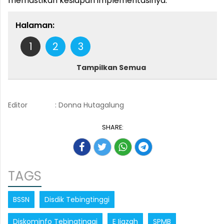
memastikan kesiapan implementasinya.
Halaman:
1
2
3
Tampilkan Semua
Editor
: Donna Hutagalung
SHARE:
TAGS
BSSN
Disdik Tebingtinggi
Diskominfo Tebingtinggi
E Ijazah
SPMB