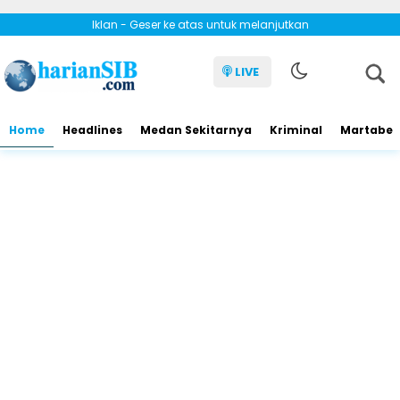
Iklan - Geser ke atas untuk melanjutkan
LIVE
Home
Headlines
Medan Sekitarnya
Kriminal
Martabe