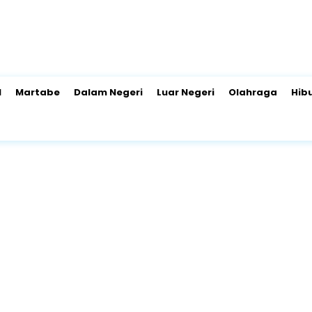
l
Martabe
Dalam Negeri
Luar Negeri
Olahraga
Hib