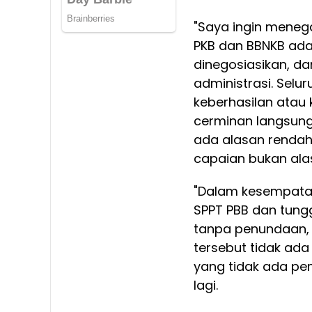
"Saya ingin meneg
PKB dan BBNKB adal
dinegosiasikan, da
administrasi. Sel
keberhasilan atau 
cerminan langsung 
ada alasan rendah
capaian bukan alas
"Dalam kesempatan 
SPPT PBB dan tung
tanpa penundaan, p
tersebut tidak ada
yang tidak ada pem
lagi.