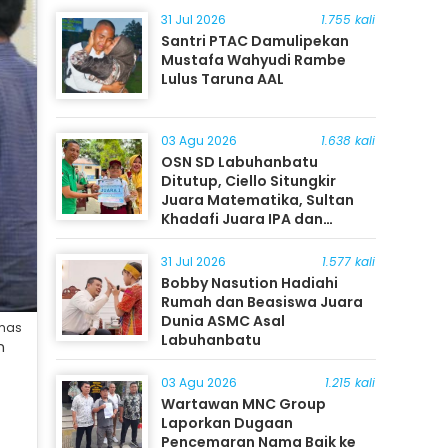
31 Jul 2026
1.755 kali
Santri PTAC Damulipekan
Mustafa Wahyudi Rambe
Lulus Taruna AAL
03 Agu 2026
1.638 kali
OSN SD Labuhanbatu
Ditutup, Ciello Situngkir
Juara Matematika, Sultan
Khadafi Juara IPA dan
Timothy Rangkuti Juara IPS
31 Jul 2026
1.577 kali
Bobby Nasution Hadiahi
Rumah dan Beasiswa Juara
Dunia ASMC Asal
umas
Labuhanbatu
n
03 Agu 2026
1.215 kali
Wartawan MNC Group
Laporkan Dugaan
Pencemaran Nama Baik ke