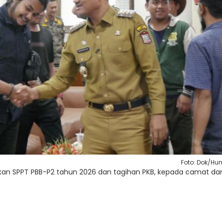
Foto: Dok/H
kan SPPT PBB-P2 tahun 2026 dan tagihan PKB, kepada camat da