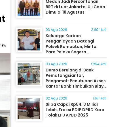
Medan Jadi Percontohan
BRT di Luar Jakarta, Uji Coba
Dimulai 18 Agustus
at
03 Agu 2026
2.601 kali
Keluarga Korban
Penganiayaan Datangi
view
Polsek Rambutan, Minta
Para Pelaku Segera
Ditangkap
03 Agu 2026
1.994 kali
Demo Berulang di Bank
Pematangsiantar,
Pengamat: Penutupan Akses
Kantor Bank Timbulkan Biaya
Ekonomi bagi Masyarakat
02 Agu 2026
1.911 kali
Silpa Capai Rp54, 3 Miliar
Lebih, Fraksi PDIP DPRD Karo
Tolak LPJ APBD 2025