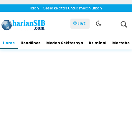
Iklan - Geser ke atas untuk melanjutkan
LIVE
Home
Headlines
Medan Sekitarnya
Kriminal
Martabe