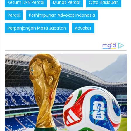
Ketum DPN Peradi
Munas Peradi
Otto Hasibuan
Peradi
Perhimpunan Advokat Indonesia
Perpanjangan Masa Jabatan
Advokat