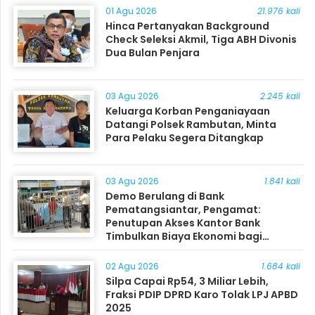
01 Agu 2026
21.976 kali
Hinca Pertanyakan Background
Check Seleksi Akmil, Tiga ABH Divonis
Dua Bulan Penjara
03 Agu 2026
2.245 kali
Keluarga Korban Penganiayaan
Datangi Polsek Rambutan, Minta
Para Pelaku Segera Ditangkap
03 Agu 2026
1.841 kali
Demo Berulang di Bank
Pematangsiantar, Pengamat:
Penutupan Akses Kantor Bank
Timbulkan Biaya Ekonomi bagi
Masyarakat
02 Agu 2026
1.684 kali
Silpa Capai Rp54, 3 Miliar Lebih,
Fraksi PDIP DPRD Karo Tolak LPJ APBD
2025