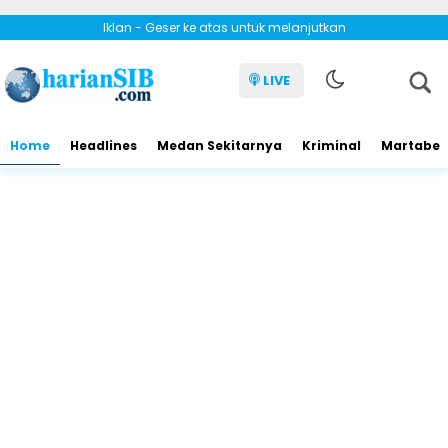
Iklan - Geser ke atas untuk melanjutkan
LIVE
Home
Headlines
Medan Sekitarnya
Kriminal
Martabe