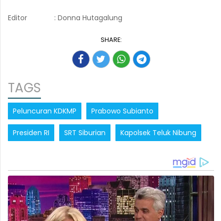
Editor
: Donna Hutagalung
SHARE:
TAGS
Peluncuran KDKMP
Prabowo Subianto
Presiden RI
SRT Siburian
Kapolsek Teluk Nibung