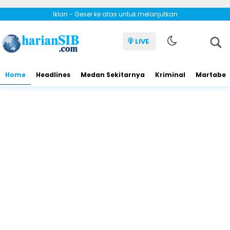
Iklan - Geser ke atas untuk melanjutkan
LIVE
Home
Headlines
Medan Sekitarnya
Kriminal
Martabe