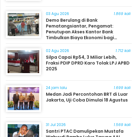
03 Agu 2026
1.869 kali
Demo Berulang di Bank
Pematangsiantar, Pengamat:
Penutupan Akses Kantor Bank
Timbulkan Biaya Ekonomi bagi
Masyarakat
02 Agu 2026
1.712 kali
Silpa Capai Rp54, 3 Miliar Lebih,
Fraksi PDIP DPRD Karo Tolak LPJ APBD
2025
24 jam lalu
1.699 kali
Medan Jadi Percontohan BRT di Luar
Jakarta, Uji Coba Dimulai 18 Agustus
31 Jul 2026
1.569 kali
Santri PTAC Damulipekan Mustafa