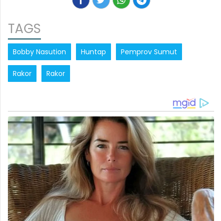
TAGS
Bobby Nasution
Huntap
Pemprov Sumut
Rakor
Rakor